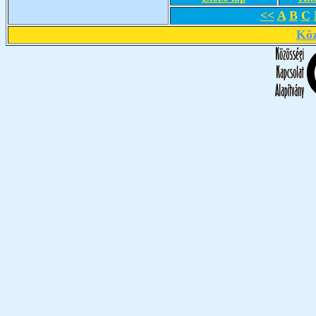
<<
A
B
C
Köz