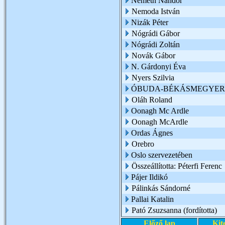
Németh Nándor
Nemoda István
Nizák Péter
Nógrádi Gábor
Nógrádi Zoltán
Novák Gábor
N. Gárdonyi Éva
Nyers Szilvia
ÓBUDA-BÉKÁSMEGYER 
Oláh Roland
Oonagh Mc Ardle
Oonagh McArdle
Ordas Ágnes
Orebro
Oslo szervezetében
Összeállította: Péterfi Ferenc
Pájer Ildikó
Pálinkás Sándorné
Pallai Katalin
Pató Zsuzsanna (fordította)
Előző lap
Kit