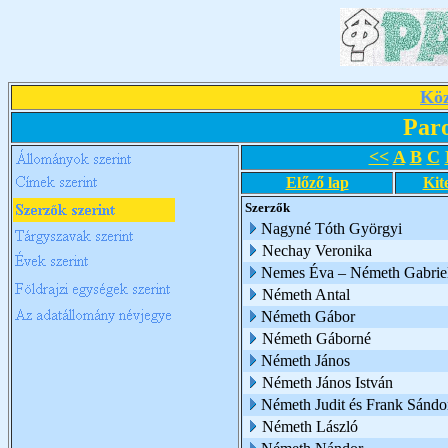
Köz
Par
<<
A
B
C
Előző lap
Kit
Szerzők
Nagyné Tóth Györgyi
Nechay Veronika
Nemes Éva – Németh Gabriel
Németh Antal
Németh Gábor
Németh Gáborné
Németh János
Németh János István
Németh Judit és Frank Sándo
Németh László