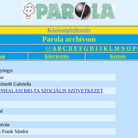
Közösségfejlesztés
Parola archívum
<<
A
B
C
D
E
F
G
H
I
J
K
L
M
N
O
P
lap
Kiterjesztés
Keresés
yörgyi
ka
émeth Gabriella
UNHALASI BRI-TA SZOCIÁLIS SZÖVETKEZET
né
stván
s Frank Sándor