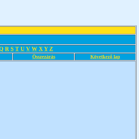
Q
R
S
T
U
V
W
X
Y
Z
Összezárás
Következő lap