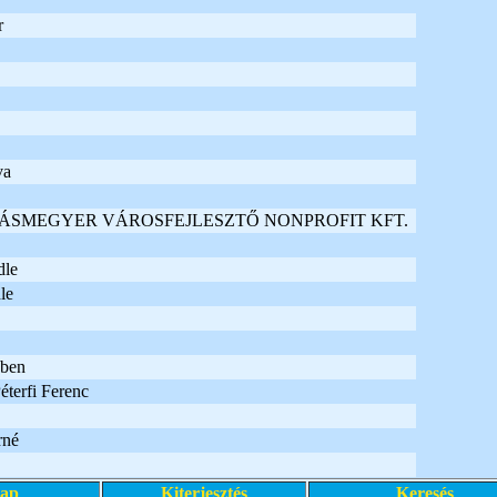
r
va
ÁSMEGYER VÁROSFEJLESZTŐ NONPROFIT KFT.
dle
le
ében
Péterfi Ferenc
rné
lap
Kiterjesztés
Keresés