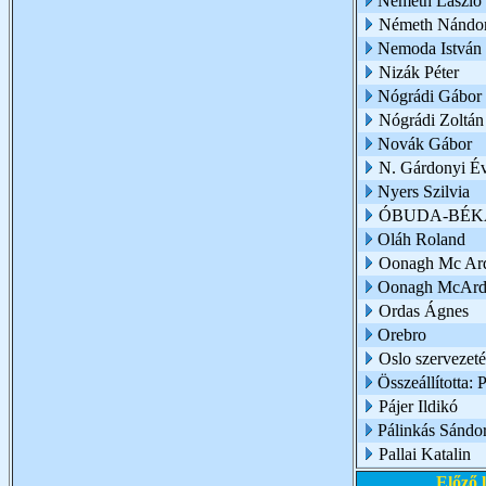
Németh László
Németh Nándo
Nemoda István
Nizák Péter
Nógrádi Gábor
Nógrádi Zoltán
Novák Gábor
N. Gárdonyi É
Nyers Szilvia
ÓBUDA-BÉK
Oláh Roland
Oonagh Mc Ar
Oonagh McArd
Ordas Ágnes
Orebro
Oslo szervezet
Összeállította: 
Pájer Ildikó
Pálinkás Sándo
Pallai Katalin
Előző 