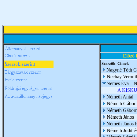
Előző 
Szerzők
Címek
Nagyné Tóth G
Nechay Veroni
Nemes Éva – N
A KISK
Németh Antal
Németh Gábor
Németh Gábor
Németh János
Németh János I
Németh Judit é