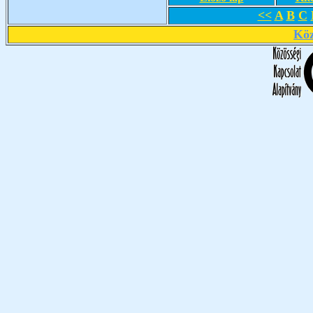
<<
A
B
C
Köz