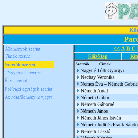
Köz
Par
<<
A
B
C
Előző lap
Kit
Szerzők
Címek
Nagyné Tóth Györgyi
Nechay Veronika
Nemes Éva – Németh Gabriel
Németh Antal
Németh Gábor
Németh Gáborné
Németh János
Németh János István
Németh Judit és Frank Sándo
Németh László