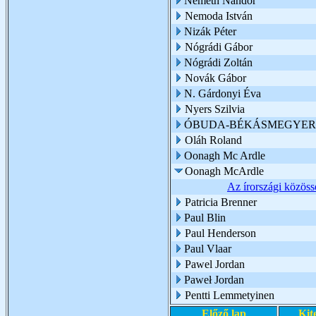
Németh Nándor
Nemoda István
Nizák Péter
Nógrádi Gábor
Nógrádi Zoltán
Novák Gábor
N. Gárdonyi Éva
Nyers Szilvia
ÓBUDA-BÉKÁSMEGYER 
Oláh Roland
Oonagh Mc Ardle
Oonagh McArdle
Az írországi közössé
Patricia Brenner
Paul Blin
Paul Henderson
Paul Vlaar
Pawel Jordan
Paweł Jordan
Pentti Lemmetyinen
Előző lap
Kit