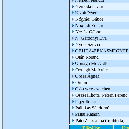
Németh Nándor
Nemoda István
Nizák Péter
Nógrádi Gábor
Nógrádi Zoltán
Novák Gábor
N. Gárdonyi Éva
Nyers Szilvia
ÓBUDA-BÉKÁSMEGYER 
Oláh Roland
Oonagh Mc Ardle
Oonagh McArdle
Ordas Ágnes
Orebro
Oslo szervezetében
Összeállította: Péterfi Ferenc
Pájer Ildikó
Pálinkás Sándorné
Pallai Katalin
Pató Zsuzsanna (fordította)
Előző lap
Kit