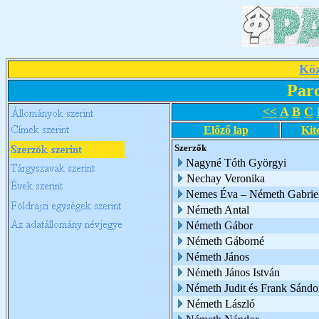
Köz
Par
<<
A
B
C
Előző lap
Kit
Szerzők
Nagyné Tóth Györgyi
Nechay Veronika
Nemes Éva – Németh Gabriel
Németh Antal
Németh Gábor
Németh Gáborné
Németh János
Németh János István
Németh Judit és Frank Sándo
Németh László