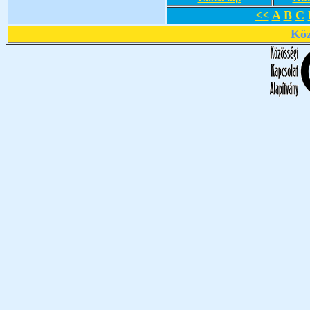
<<
A
B
C
Köz