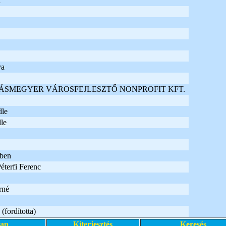
r
va
SMEGYER VÁROSFEJLESZTŐ NONPROFIT KFT.
le
le
ében
Péterfi Ferenc
rné
(fordította)
lap
Kiterjesztés
Keresés