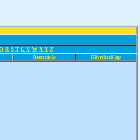
Q
R
S
T
U
V
W
X
Y
Z
Összezárás
Következő lap