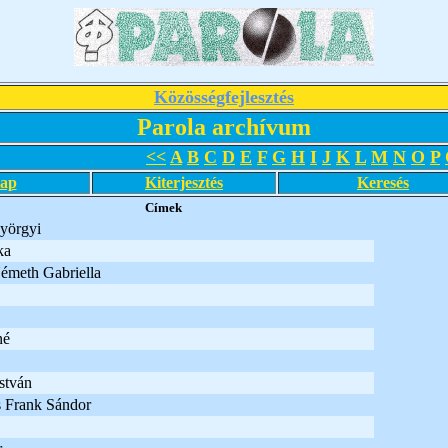
Közösségfejlesztés
Parola archívum
<<
A
B
C
D
E
F
G
H
I
J
K
L
M
N
O
P
lap
Kiterjesztés
Keresés
Címek
yörgyi
ka
émeth Gabriella
né
stván
s Frank Sándor