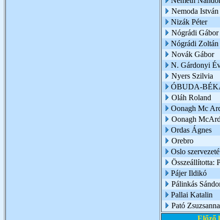
Németh Nándo
Nemoda István
Nizák Péter
Nógrádi Gábor
Nógrádi Zoltán
Novák Gábor
N. Gárdonyi É
Nyers Szilvia
ÓBUDA-BÉKÁ
Oláh Roland
Oonagh Mc Ard
Oonagh McArd
Ordas Ágnes
Orebro
Oslo szervezet
Összeállította: 
Pájer Ildikó
Pálinkás Sándo
Pallai Katalin
Pató Zsuzsanna 
Előző 