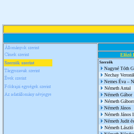
Előző 
Szerzők
Nagyné Tóth G
Nechay Veroni
Nemes Éva – N
Németh Antal
Németh Gábor
Németh Gábor
Németh János
Németh János I
Németh Judit é
Németh László