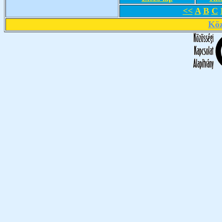
<<
A
B
C
Köz