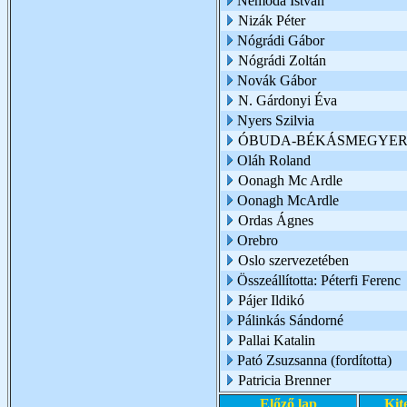
Nemoda István
Nizák Péter
Nógrádi Gábor
Nógrádi Zoltán
Novák Gábor
N. Gárdonyi Éva
Nyers Szilvia
ÓBUDA-BÉKÁSMEGYER 
Oláh Roland
Oonagh Mc Ardle
Oonagh McArdle
Ordas Ágnes
Orebro
Oslo szervezetében
Összeállította: Péterfi Ferenc
Pájer Ildikó
Pálinkás Sándorné
Pallai Katalin
Pató Zsuzsanna (fordította)
Patricia Brenner
Előző lap
Kit