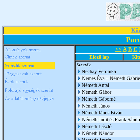
Köz
Par
<<
A
B
C
Előző lap
Kit
Szerzők
Nechay Veronika
Nemes Éva – Németh Gabrie
Németh Antal
Németh Gábor
Németh Gáborné
Németh János
Németh János István
Németh Judit és Frank Sándo
Németh László
Németh Nándor