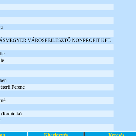
va
SMEGYER VÁROSFEJLESZTŐ NONPROFIT KFT.
le
le
ében
Péterfi Ferenc
rné
(fordította)
r
lap
Kiterjesztés
Keresés