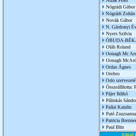
Nizák Péter
Nógrádi Gábor
Nógrádi Zoltán
Novák Gábor
N. Gárdonyi É
Nyers Szilvia
ÓBUDA-BÉKÁ
Oláh Roland
Oonagh Mc Ard
Oonagh McArd
Ordas Ágnes
Orebro
Oslo szervezet
Összeállította: 
Pájer Ildikó
Pálinkás Sándo
Pallai Katalin
Pató Zsuzsanna 
Patricia Brenne
Paul Blin
Előző 