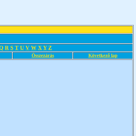
Q
R
S
T
U
V
W
X
Y
Z
Összezárás
Következő lap