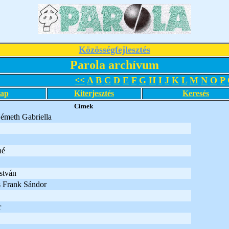
Közösségfejlesztés
Parola archívum
<<
A
B
C
D
E
F
G
H
I
J
K
L
M
N
O
P
lap
Kiterjesztés
Keresés
Címek
émeth Gabriella
né
stván
s Frank Sándor
r