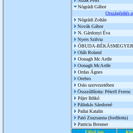
Nizák Péter
Nógrádi Gábor
Országépítés a
Nógrádi Zoltán
Novák Gábor
N. Gárdonyi Éva
Nyers Szilvia
ÓBUDA-BÉKÁSMEGYER 
Oláh Roland
Oonagh Mc Ardle
Oonagh McArdle
Ordas Ágnes
Orebro
Oslo szervezetében
Összeállította: Péterfi Ferenc
Pájer Ildikó
Pálinkás Sándorné
Pallai Katalin
Pató Zsuzsanna (fordította)
Patricia Brenner
Előző lap
Kit