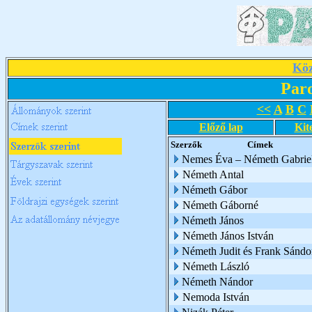
Köz
Par
<<
A
B
C
Előző lap
Kit
Szerzők
Címek
Nemes Éva – Németh Gabriel
Németh Antal
Németh Gábor
Németh Gáborné
Németh János
Németh János István
Németh Judit és Frank Sándo
Németh László
Németh Nándor
Nemoda István