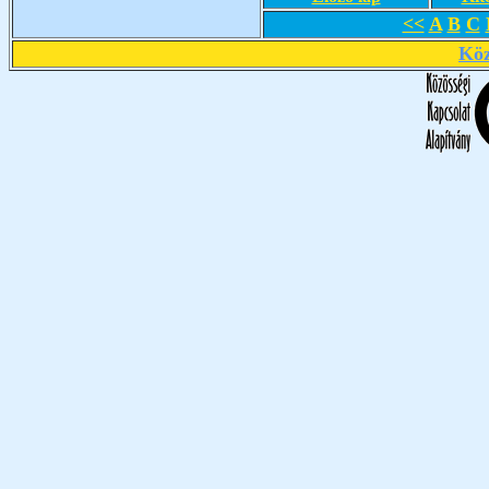
<<
A
B
C
Köz