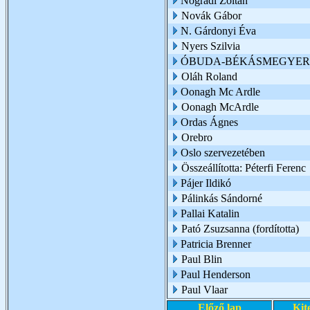
Nógrádi Zoltán
Novák Gábor
N. Gárdonyi Éva
Nyers Szilvia
ÓBUDA-BÉKÁSMEGYER 
Oláh Roland
Oonagh Mc Ardle
Oonagh McArdle
Ordas Ágnes
Orebro
Oslo szervezetében
Összeállította: Péterfi Ferenc
Pájer Ildikó
Pálinkás Sándorné
Pallai Katalin
Pató Zsuzsanna (fordította)
Patricia Brenner
Paul Blin
Paul Henderson
Paul Vlaar
Előző lap
Kit