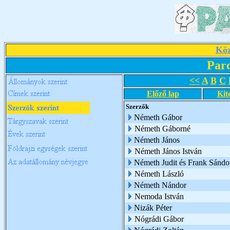
Köz
Par
<<
A
B
C
Előző lap
Kit
Szerzők
Németh Gábor
Németh Gáborné
Németh János
Németh János István
Németh Judit és Frank Sándo
Németh László
Németh Nándor
Nemoda István
Nizák Péter
Nógrádi Gábor