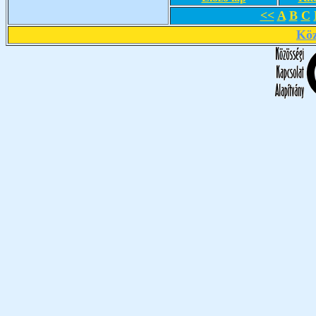
<<
A
B
C
Köz