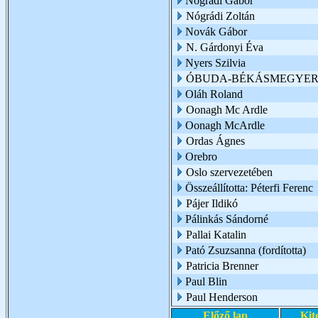
Nógrádi Gábor
Nógrádi Zoltán
Novák Gábor
N. Gárdonyi Éva
Nyers Szilvia
ÓBUDA-BÉKÁSMEGYER 
Oláh Roland
Oonagh Mc Ardle
Oonagh McArdle
Ordas Ágnes
Orebro
Oslo szervezetében
Összeállította: Péterfi Ferenc
Pájer Ildikó
Pálinkás Sándorné
Pallai Katalin
Pató Zsuzsanna (fordította)
Patricia Brenner
Paul Blin
Paul Henderson
Előző lap
Kit