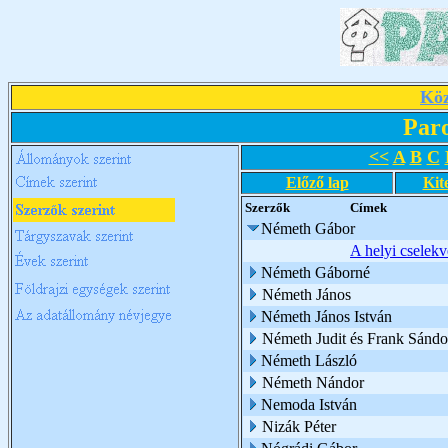
Köz
Par
<<
A
B
C
Előző lap
Kit
Szerzők
Címek
Németh Gábor
A helyi cselekv
Németh Gáborné
Németh János
Németh János István
Németh Judit és Frank Sándo
Németh László
Németh Nándor
Nemoda István
Nizák Péter