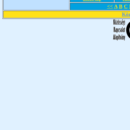
<<
A
B
C
Köz