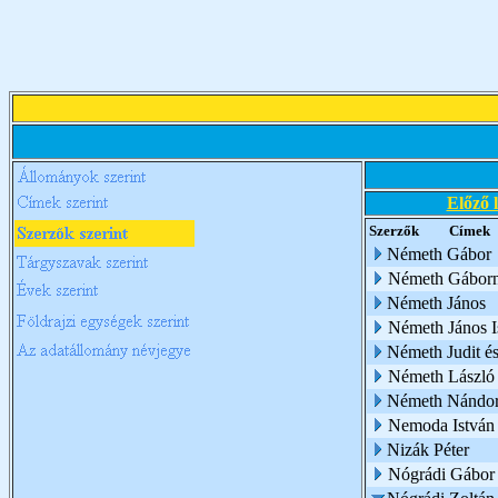
Előző 
Szerzők
Címek
Németh Gábor
Németh Gábor
Németh János
Németh János I
Németh Judit é
Németh László
Németh Nándo
Nemoda István
Nizák Péter
Nógrádi Gábor