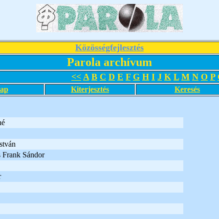
Közösségfejlesztés
Parola archívum
<<
A
B
C
D
E
F
G
H
I
J
K
L
M
N
O
P
lap
Kiterjesztés
Keresés
né
stván
s Frank Sándor
r