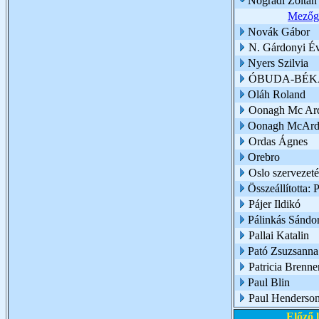
Nógrádi Zoltán
Mezőga
Novák Gábor
N. Gárdonyi É
Nyers Szilvia
ÓBUDA-BÉK
Oláh Roland
Oonagh Mc Ar
Oonagh McArd
Ordas Ágnes
Orebro
Oslo szervezet
Összeállította: 
Pájer Ildikó
Pálinkás Sándo
Pallai Katalin
Pató Zsuzsanna 
Patricia Brenne
Paul Blin
Paul Henderso
Előző 