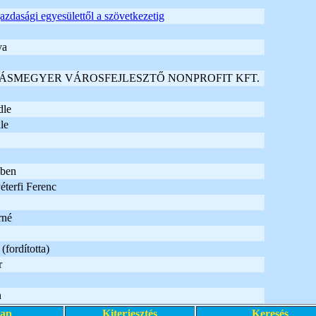
zdasági egyesülettől a szövetkezetig
va
ÁSMEGYER VÁROSFEJLESZTŐ NONPROFIT KFT.
dle
le
ében
Péterfi Ferenc
rné
(fordította)
r
n
lap
Kiterjesztés
Keresés