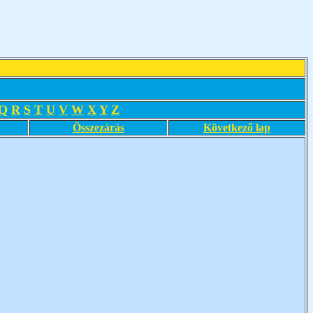
Q
R
S
T
U
V
W
X
Y
Z
Összezárás
Következő lap