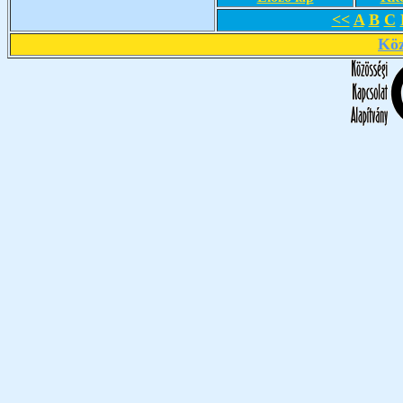
<<
A
B
C
Köz