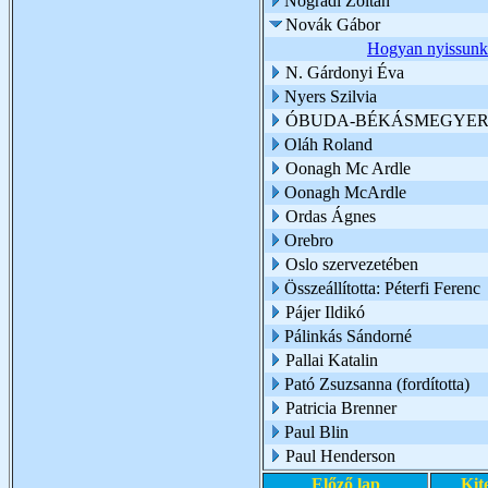
Nógrádi Zoltán
Novák Gábor
Hogyan nyissunk
N. Gárdonyi Éva
Nyers Szilvia
ÓBUDA-BÉKÁSMEGYER 
Oláh Roland
Oonagh Mc Ardle
Oonagh McArdle
Ordas Ágnes
Orebro
Oslo szervezetében
Összeállította: Péterfi Ferenc
Pájer Ildikó
Pálinkás Sándorné
Pallai Katalin
Pató Zsuzsanna (fordította)
Patricia Brenner
Paul Blin
Paul Henderson
Előző lap
Kit