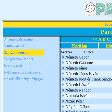
Köz
Par
<<
A
B
C
Előző lap
Kit
Szerzők
Címek
Németh Gábor
Németh Gáborné
Németh János
Németh János István
Németh Judit és Frank Sándo
Németh László
Németh Nándor
Nemoda István
Nizák Péter
Nógrádi Gábor