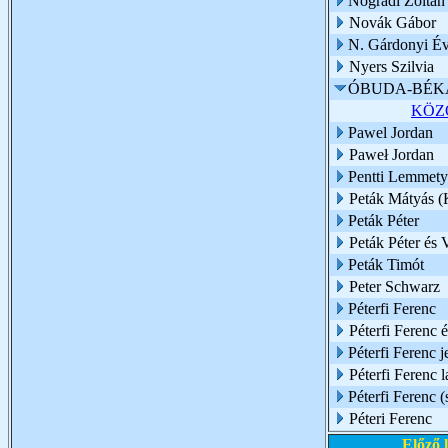
Nógrádi Zoltán
Novák Gábor
N. Gárdonyi É
Nyers Szilvia
ÓBUDA-BÉKÁ
KÖZ
Pawel Jordan
Paweł Jordan
Pentti Lemmety
Peták Mátyás (
Peták Péter
Peták Péter és 
Peták Timót
Peter Schwarz
Péterfi Ferenc
Péterfi Ferenc 
Péterfi Ferenc 
Péterfi Ferenc 
Péterfi Ferenc (
Péteri Ferenc
Előző 