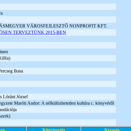
va
SMEGYER VÁROSFEJLESZTŐ NONPROFIT KFT.
ÖSEN TERVEZTÜNK 2015-BEN
inen
KiHa)
Vercseg Ilona
és Lóránt József
jegyzete Maróti Andor: A nélkülözhetetlen kultúra c. könyvéről
laudációja
szerk)
lap
Kiterjesztés
Keresés