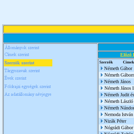
Előző 
Szerzők
Címek
Németh Gábor
Németh Gábor
Németh János
Németh János I
Németh Judit é
Németh László
Németh Nándo
Nemoda István
Nizák Péter
Nógrádi Gábor