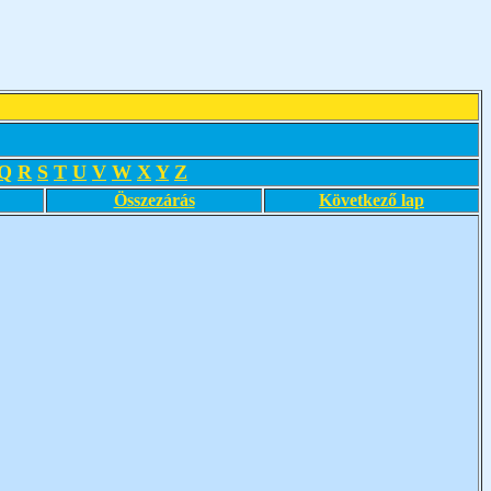
Q
R
S
T
U
V
W
X
Y
Z
Összezárás
Következő lap