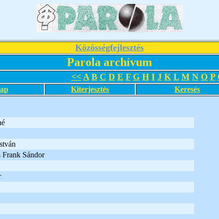
Közösségfejlesztés
Parola archívum
<<
A
B
C
D
E
F
G
H
I
J
K
L
M
N
O
P
lap
Kiterjesztés
Keresés
né
stván
s Frank Sándor
r