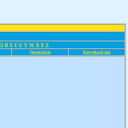
Q
R
S
T
U
V
W
X
Y
Z
Összezárás
Következő lap