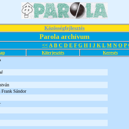
Közösségfejlesztés
Parola archívum
<<
A
B
C
D
E
F
G
H
I
J
K
L
M
N
O
P
lap
Kiterjesztés
Keresés
k
né
stván
s Frank Sándor
r