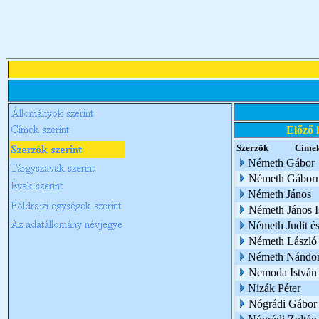
Előző 
Szerzők
Címe
Németh Gábor
Németh Gábor
Németh János
Németh János I
Németh Judit é
Németh László
Németh Nándo
Nemoda István
Nizák Péter
Nógrádi Gábor