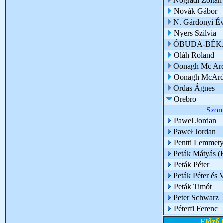
Nógrádi Zoltán
Novák Gábor
N. Gárdonyi É
Nyers Szilvia
ÓBUDA-BÉKÁ
Oláh Roland
Oonagh Mc Ard
Oonagh McArd
Ordas Ágnes
Orebro
Szom
Pawel Jordan
Paweł Jordan
Pentti Lemmety
Peták Mátyás (
Peták Péter
Peták Péter és 
Peták Timót
Peter Schwarz
Péterfi Ferenc
Előző 