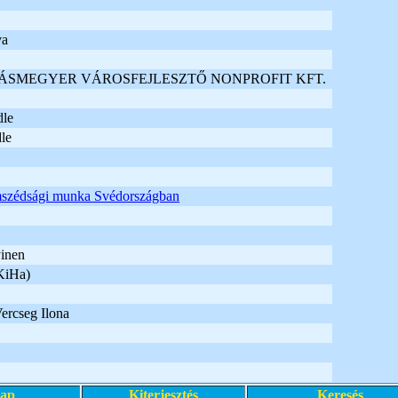
va
SMEGYER VÁROSFEJLESZTŐ NONPROFIT KFT.
le
le
szédsági munka Svédországban
inen
KiHa)
Vercseg Ilona
lap
Kiterjesztés
Keresés