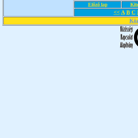
Előző lap
Kit
<<
A
B
C
Köz