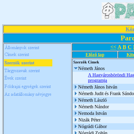
Köz
Par
<<
A
B
C
Előző lap
Kit
Szerzők
Címek
Németh János
A Hagyárosböröndi Hagy
programja
Németh János István
Németh Judit és Frank Sándo
Németh László
Németh Nándor
Nemoda István
Nizák Péter
Nógrádi Gábor
Nógrádi Zoltán