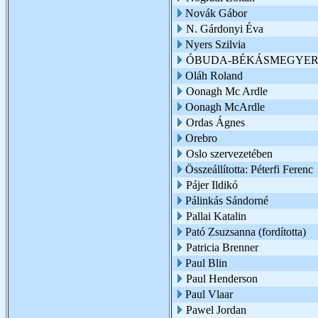
Novák Gábor
N. Gárdonyi Éva
Nyers Szilvia
ÓBUDA-BÉKÁSMEGYER 
Oláh Roland
Oonagh Mc Ardle
Oonagh McArdle
Ordas Ágnes
Orebro
Oslo szervezetében
Összeállította: Péterfi Ferenc
Pájer Ildikó
Pálinkás Sándorné
Pallai Katalin
Pató Zsuzsanna (fordította)
Patricia Brenner
Paul Blin
Paul Henderson
Paul Vlaar
Pawel Jordan