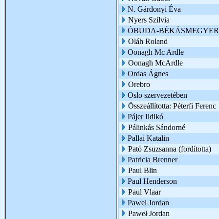
N. Gárdonyi Éva
Nyers Szilvia
ÓBUDA-BÉKÁSMEGYER 
Oláh Roland
Oonagh Mc Ardle
Oonagh McArdle
Ordas Ágnes
Orebro
Oslo szervezetében
Összeállította: Péterfi Ferenc
Pájer Ildikó
Pálinkás Sándorné
Pallai Katalin
Pató Zsuzsanna (fordította)
Patricia Brenner
Paul Blin
Paul Henderson
Paul Vlaar
Pawel Jordan
Paweł Jordan