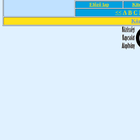
Előző lap
Kit
<<
A
B
C
Köz