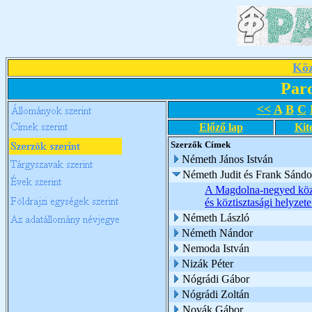
Köz
Par
<<
A
B
C
Előző lap
Kit
Szerzők
Címek
Németh János István
Németh Judit és Frank Sándo
A Magdolna-negyed köz
és köztisztasági helyze
Németh László
Németh Nándor
Nemoda István
Nizák Péter
Nógrádi Gábor
Nógrádi Zoltán
Novák Gábor