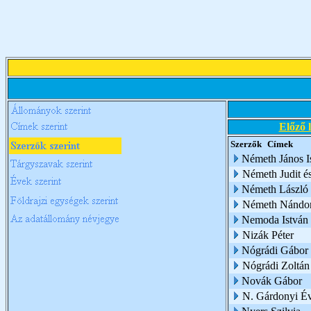
Előző 
Szerzők
Címek
Németh János I
Németh Judit é
Németh László
Németh Nándo
Nemoda István
Nizák Péter
Nógrádi Gábor
Nógrádi Zoltán
Novák Gábor
N. Gárdonyi É