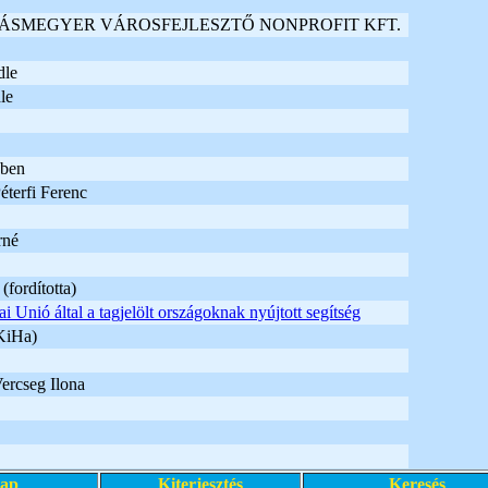
ÁSMEGYER VÁROSFEJLESZTŐ NONPROFIT KFT.
dle
le
ében
Péterfi Ferenc
rné
(fordította)
 Unió által a tagjelölt országoknak nyújtott segítség
KiHa)
Vercseg Ilona
lap
Kiterjesztés
Keresés