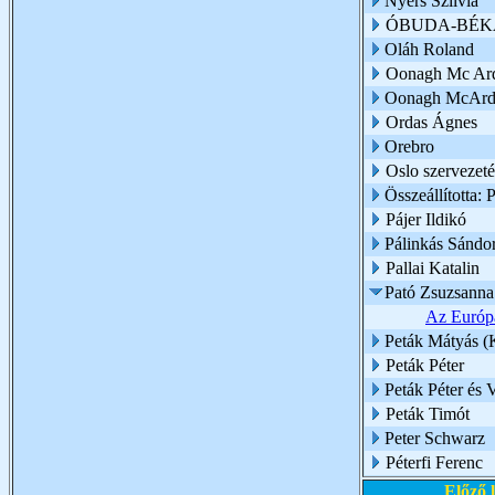
Nyers Szilvia
ÓBUDA-BÉK
Oláh Roland
Oonagh Mc Ar
Oonagh McArd
Ordas Ágnes
Orebro
Oslo szervezet
Összeállította: 
Pájer Ildikó
Pálinkás Sándo
Pallai Katalin
Pató Zsuzsanna 
Az Európai
Peták Mátyás (
Peták Péter
Peták Péter és 
Peták Timót
Peter Schwarz
Péterfi Ferenc
Előző 