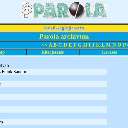
Közösségfejlesztés
Parola archívum
<<
A
B
C
D
E
F
G
H
I
J
K
L
M
N
O
P
lap
Kiterjesztés
Keresés
stván
s Frank Sándor
r
va