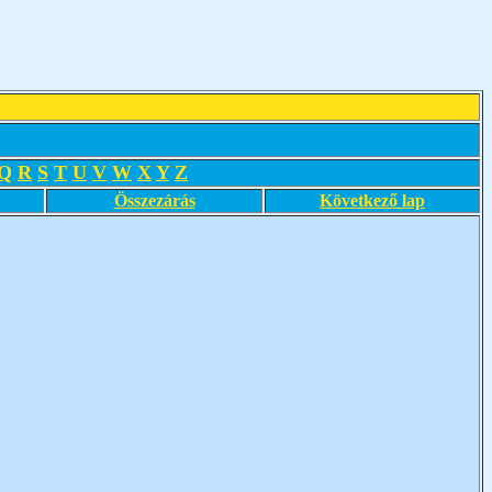
Q
R
S
T
U
V
W
X
Y
Z
Összezárás
Következő lap