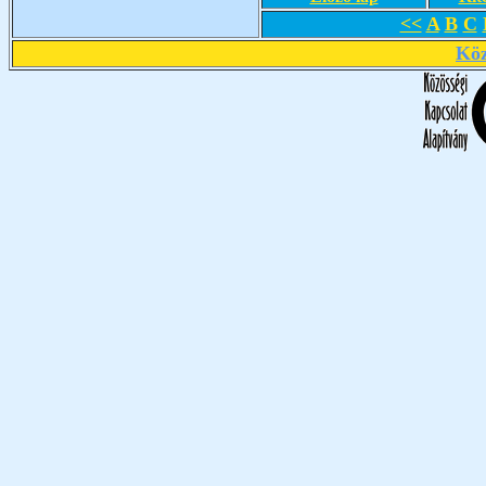
<<
A
B
C
Köz