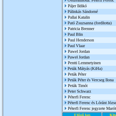
Összeállította: Péterfi Ferenc
Pájer Ildikó
Pálinkás Sándorné
Pallai Katalin
Pató Zsuzsanna (fordította)
Patricia Brenner
Paul Blin
Paul Henderson
Paul Vlaar
Pawel Jordan
Paweł Jordan
Pentti Lemmetyinen
Peták Mátyás (KiHa)
Peták Péter
Peták Péter és Vercseg Ilona
Peták Timót
Peter Schwarz
Péterfi Ferenc
Péterfi Ferenc és Lóránt Józs
Péterfi Ferenc jegyzete Marót
Előző lap
Kit