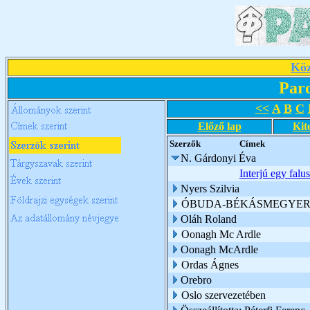
Köz
Par
<<
A
B
C
Előző lap
Kit
Szerzők
Címek
N. Gárdonyi Éva
Interjú egy falu
Nyers Szilvia
ÓBUDA-BÉKÁSMEGYER 
Oláh Roland
Oonagh Mc Ardle
Oonagh McArdle
Ordas Ágnes
Orebro
Oslo szervezetében