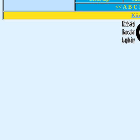
<<
A
B
C
Köz