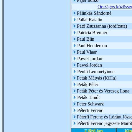
Pájer Ildikó
Országos közösség
Pálinkás Sándorné
Pallai Katalin
Pató Zsuzsanna (fordította)
Patricia Brenner
Paul Blin
Paul Henderson
Paul Vlaar
Pawel Jordan
Paweł Jordan
Pentti Lemmetyinen
Peták Mátyás (KiHa)
Peták Péter
Peták Péter és Vercseg Ilona
Peták Timót
Peter Schwarz
Péterfi Ferenc
Péterfi Ferenc és Lóránt Józs
Péterfi Ferenc jegyzete Marót
Előző lap
Kit