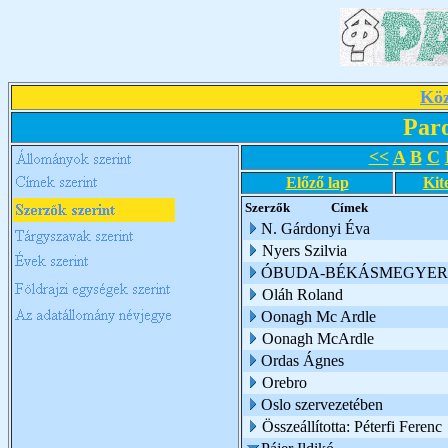
Köz
Par
<<
A
B
C
Előző lap
Kit
Szerzők
Címek
N. Gárdonyi Éva
Nyers Szilvia
ÓBUDA-BÉKÁSMEGYER 
Oláh Roland
Oonagh Mc Ardle
Oonagh McArdle
Ordas Ágnes
Orebro
Oslo szervezetében
Összeállította: Péterfi Ferenc