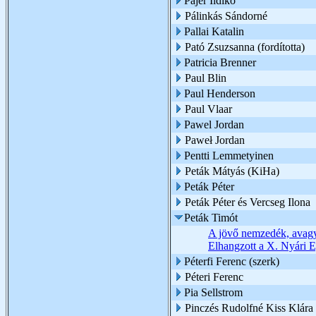
Pájer Ildikó
Pálinkás Sándorné
Pallai Katalin
Pató Zsuzsanna (fordította)
Patricia Brenner
Paul Blin
Paul Henderson
Paul Vlaar
Pawel Jordan
Paweł Jordan
Pentti Lemmetyinen
Peták Mátyás (KiHa)
Peták Péter
Peták Péter és Vercseg Ilona
Peták Timót
A jövő nemzedék, avagy 
Elhangzott a X. Nyári E
Péterfi Ferenc (szerk)
Péteri Ferenc
Pia Sellstrom
Pinczés Rudolfné Kiss Klára