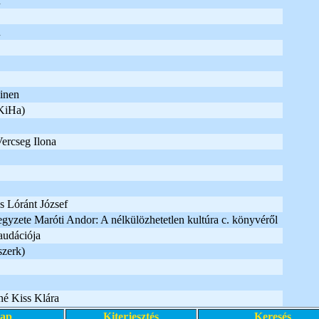
r
n
inen
KiHa)
Vercseg Ilona
és Lóránt József
jegyzete Maróti Andor: A nélkülözhetetlen kultúra c. könyvéről
laudációja
szerk)
né Kiss Klára
lap
Kiterjesztés
Keresés