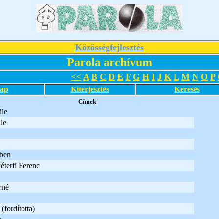
Közösségfejlesztés
Parola archívum
<<
A
B
C
D
E
F
G
H
I
J
K
L
M
N
O
P
lap
Kiterjesztés
Keresés
Címek
le
le
ében
Péterfi Ferenc
rné
(fordította)