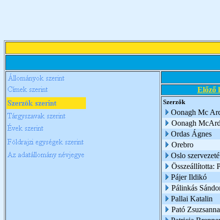
Előző 
Szerzők
Oonagh Mc Ard
Oonagh McArd
Ordas Ágnes
Orebro
Oslo szervezet
Összeállította: 
Pájer Ildikó
Pálinkás Sándo
Pallai Katalin
Pató Zsuzsanna 