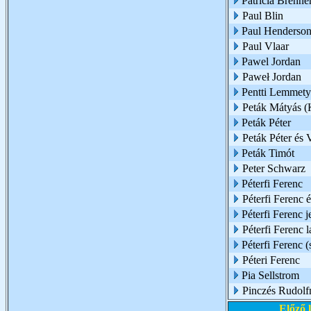
Patricia Brenne
Paul Blin
Paul Henderso
Paul Vlaar
Pawel Jordan
Paweł Jordan
Pentti Lemmety
Peták Mátyás (
Peták Péter
Peták Péter és 
Peták Timót
Peter Schwarz
Péterfi Ferenc
Péterfi Ferenc 
Péterfi Ferenc 
Péterfi Ferenc 
Péterfi Ferenc (
Péteri Ferenc
Pia Sellstrom
Pinczés Rudolf
Előző 