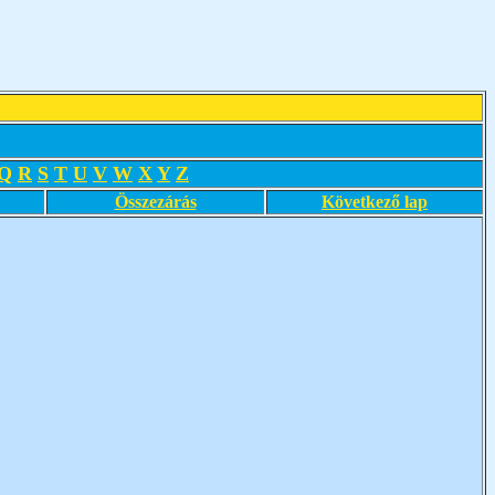
Q
R
S
T
U
V
W
X
Y
Z
Összezárás
Következő lap