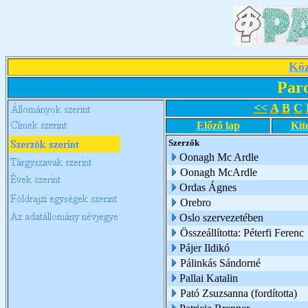
Köz
Par
<<
A
B
C
Előző lap
Kit
Szerzők
Oonagh Mc Ardle
Oonagh McArdle
Ordas Ágnes
Orebro
Oslo szervezetében
Összeállította: Péterfi Ferenc
Pájer Ildikó
Pálinkás Sándorné
Pallai Katalin
Pató Zsuzsanna (fordította)