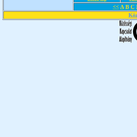
<<
A
B
C
Köz