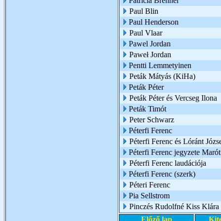
Patricia Brenner
Paul Blin
Paul Henderson
Paul Vlaar
Pawel Jordan
Paweł Jordan
Pentti Lemmetyinen
Peták Mátyás (KiHa)
Peták Péter
Peták Péter és Vercseg Ilona
Peták Timót
Peter Schwarz
Péterfi Ferenc
Péterfi Ferenc és Lóránt Józs
Péterfi Ferenc jegyzete Marót
Péterfi Ferenc laudációja
Péterfi Ferenc (szerk)
Péteri Ferenc
Pia Sellstrom
Pinczés Rudolfné Kiss Klára
Előző lap
Kit