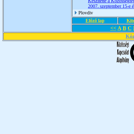
Készítette a Közösségfe
2007. szeptember 15-e é
Plovdiv
Előző lap
Kit
<<
A
B
C
Köz