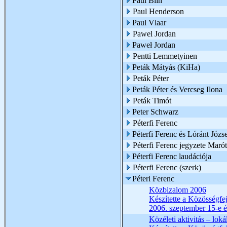
Paul Blin
Paul Henderson
Paul Vlaar
Pawel Jordan
Paweł Jordan
Pentti Lemmetyinen
Peták Mátyás (KiHa)
Peták Péter
Peták Péter és Vercseg Ilona
Peták Timót
Peter Schwarz
Péterfi Ferenc
Péterfi Ferenc és Lóránt Józs
Péterfi Ferenc jegyzete Marót
Péterfi Ferenc laudációja
Péterfi Ferenc (szerk)
Péteri Ferenc
Közbizalom 2006
Készítette a Közösségfe
2006. szeptember 15-e é
Közéleti aktivitás – lokál