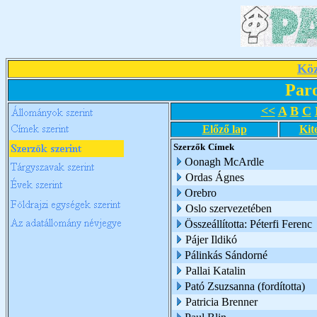
Köz
Par
<<
A
B
C
Előző lap
Kit
Szerzők
Címek
Oonagh McArdle
Ordas Ágnes
Orebro
Oslo szervezetében
Összeállította: Péterfi Ferenc
Pájer Ildikó
Pálinkás Sándorné
Pallai Katalin
Pató Zsuzsanna (fordította)
Patricia Brenner