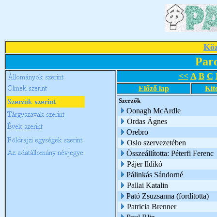
Köz
Par
<<
A
B
C
Előző lap
Kit
Szerzők
Oonagh McArdle
Ordas Ágnes
Orebro
Oslo szervezetében
Összeállította: Péterfi Ferenc
Pájer Ildikó
Pálinkás Sándorné
Pallai Katalin
Pató Zsuzsanna (fordította)
Patricia Brenner