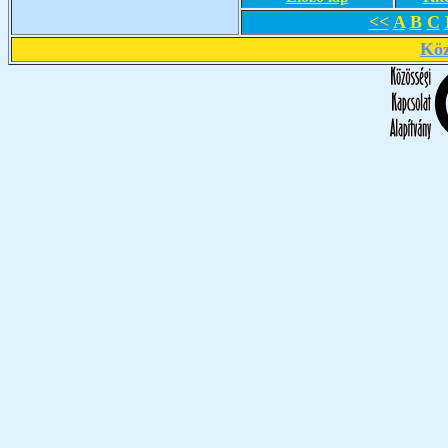
<<
A
B
C
Köz