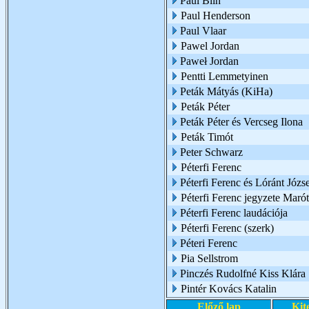
Paul Blin
Paul Henderson
Paul Vlaar
Pawel Jordan
Paweł Jordan
Pentti Lemmetyinen
Peták Mátyás (KiHa)
Peták Péter
Peták Péter és Vercseg Ilona
Peták Timót
Peter Schwarz
Péterfi Ferenc
Péterfi Ferenc és Lóránt Józs
Péterfi Ferenc jegyzete Marót
Péterfi Ferenc laudációja
Péterfi Ferenc (szerk)
Péteri Ferenc
Pia Sellstrom
Pinczés Rudolfné Kiss Klára
Pintér Kovács Katalin
Előző lap
Kit