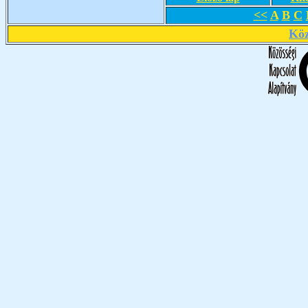
<<
A
B
C
Köz