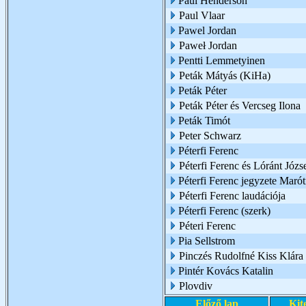
Paul Henderson
Paul Vlaar
Pawel Jordan
Paweł Jordan
Pentti Lemmetyinen
Peták Mátyás (KiHa)
Peták Péter
Peták Péter és Vercseg Ilona
Peták Timót
Peter Schwarz
Péterfi Ferenc
Péterfi Ferenc és Lóránt Józs
Péterfi Ferenc jegyzete Marót
Péterfi Ferenc laudációja
Péterfi Ferenc (szerk)
Péteri Ferenc
Pia Sellstrom
Pinczés Rudolfné Kiss Klára
Pintér Kovács Katalin
Plovdiv
Előző lap
Kit