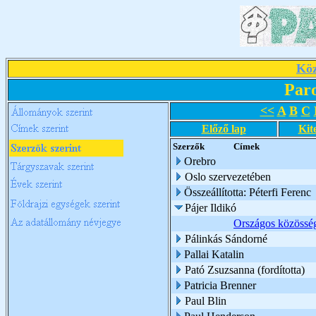
Köz
Par
<<
A
B
C
Előző lap
Kit
Szerzők
Címek
Orebro
Oslo szervezetében
Összeállította: Péterfi Ferenc
Pájer Ildikó
Országos közösség
Pálinkás Sándorné
Pallai Katalin
Pató Zsuzsanna (fordította)
Patricia Brenner
Paul Blin