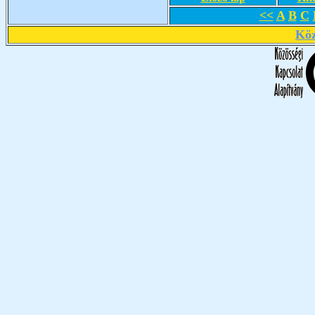
<<
A
B
C
Köz