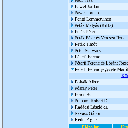
Paul Vlaar
Pawel Jordan
Paweł Jordan
Pentti Lemmetyinen
Peták Mátyás (KiHa)
Peták Péter
Peták Péter és Vercseg Ilona
Peták Timót
Peter Schwarz
Péterfi Ferenc
Péterfi Ferenc és Lóránt Józs
Péterfi Ferenc jegyzete Marót
Kön
Polyák Albert
Pósfay Péter
Pörös Béla
Putnam; Robert D.
Radácsi László dr.
Ravasz Gábor
Rédei Ágnes
Előző lap
Kit