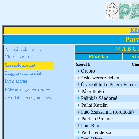
Köz
Par
<<
A
B
C
Előző lap
Kit
Szerzők
Cím
Orebro
Oslo szervezetében
Összeállította: Péterfi Ferenc
Pájer Ildikó
Pálinkás Sándorné
Pallai Katalin
Pató Zsuzsanna (fordította)
Patricia Brenner
Paul Blin
Paul Henderson