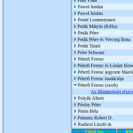
Paul Vlaar
Pawel Jordan
Paweł Jordan
Pentti Lemmetyinen
Peták Mátyás (KiHa)
Peták Péter
Peták Péter és Vercseg Ilona
Peták Timót
Peter Schwarz
Péterfi Ferenc
Péterfi Ferenc és Lóránt Józs
Péterfi Ferenc jegyzete Marót
Péterfi Ferenc laudációja
Péterfi Ferenc (szerk)
Az állampolgári részv
Polyák Albert
Pósfay Péter
Pörös Béla
Putnam; Robert D.
Radácsi László dr.
Előző lap
Kit