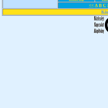
<<
A
B
C
Köz