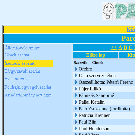
Köz
Par
<<
A
B
C
Előző lap
Kit
Szerzők
Címek
Orebro
Oslo szervezetében
Összeállította: Péterfi Ferenc
Pájer Ildikó
Pálinkás Sándorné
Pallai Katalin
Pató Zsuzsanna (fordította)
Patricia Brenner
Paul Blin
Paul Henderson