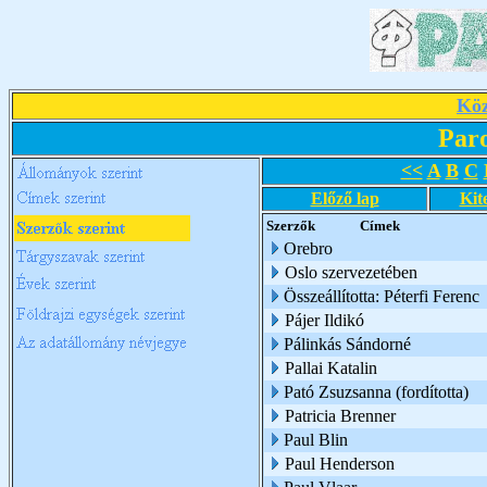
Köz
Par
<<
A
B
C
Előző lap
Kit
Szerzők
Címek
Orebro
Oslo szervezetében
Összeállította: Péterfi Ferenc
Pájer Ildikó
Pálinkás Sándorné
Pallai Katalin
Pató Zsuzsanna (fordította)
Patricia Brenner
Paul Blin
Paul Henderson