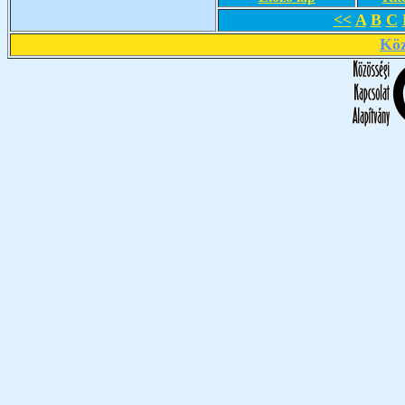
<<
A
B
C
Köz