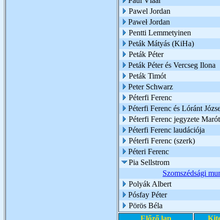
Paul Vlaar
Pawel Jordan
Paweł Jordan
Pentti Lemmetyinen
Peták Mátyás (KiHa)
Peták Péter
Peták Péter és Vercseg Ilona
Peták Timót
Peter Schwarz
Péterfi Ferenc
Péterfi Ferenc és Lóránt Józs
Péterfi Ferenc jegyzete Marót
Péterfi Ferenc laudációja
Péterfi Ferenc (szerk)
Péteri Ferenc
Pia Sellstrom
Szomszédsági mu
Polyák Albert
Pósfay Péter
Pörös Béla
Előző lap
Kit