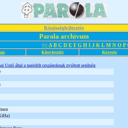
Közösségfejlesztés
Parola archívum
<<
A
B
C
D
E
F
G
H
I
J
K
L
M
N
O
P
lap
Kiterjesztés
Keresés
i Unió által a tagjelölt országoknak nyújtott segítség
r
n
inen
KiHa)