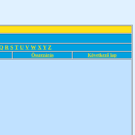
Q
R
S
T
U
V
W
X
Y
Z
Összezárás
Következő lap