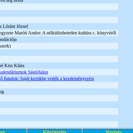
Vercseg Ilona
és Lóránt József
jegyzete Maróti Andor: A nélkülözhetetlen kultúra c. könyvéről
audációja
szerk)
né Kiss Klára
kalendáriumok Ságújfalun
 fiatalok: Saját kezükbe vették a kezdeményezést
ng
lap
Kiterjesztés
Keresés