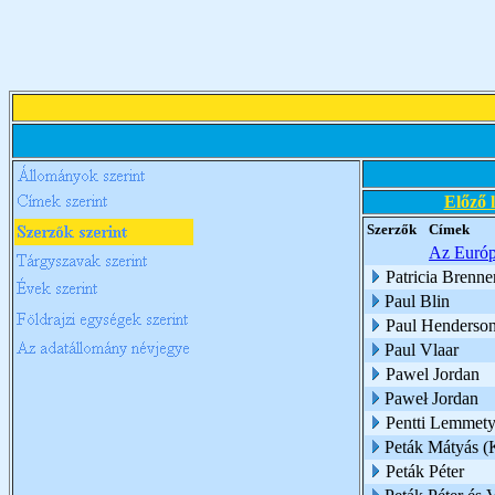
Előző 
Szerzők
Címek
Az Európa
Patricia Brenne
Paul Blin
Paul Henderso
Paul Vlaar
Pawel Jordan
Paweł Jordan
Pentti Lemmety
Peták Mátyás (
Peták Péter