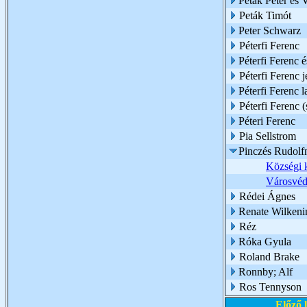
Peták Péter és 
Peták Timót
Peter Schwarz
Péterfi Ferenc
Péterfi Ferenc 
Péterfi Ferenc 
Péterfi Ferenc l
Péterfi Ferenc (
Péteri Ferenc
Pia Sellstrom
Pinczés Rudolf
Községi 
Városvédő
Rédei Ágnes
Renate Wilkeni
Réz
Róka Gyula
Roland Brake
Ronnby; Alf
Ros Tennyson
Előző 