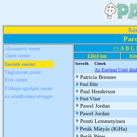
Köz
Par
<<
A
B
C
Előző lap
Kit
Szerzők
Címek
Az Európai Unió által 
Patricia Brenner
Paul Blin
Paul Henderson
Paul Vlaar
Pawel Jordan
Paweł Jordan
Pentti Lemmetyinen
Peták Mátyás (KiHa)
Peták Péter