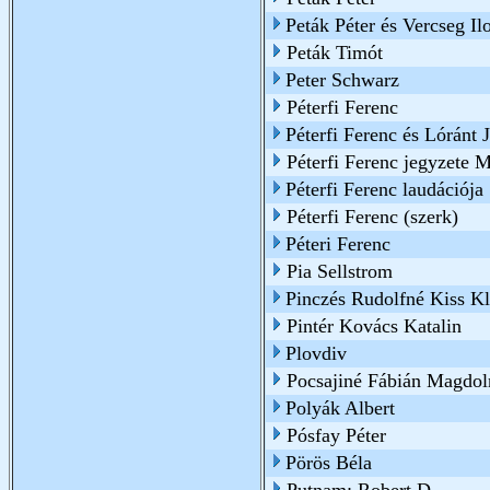
Peták Péter és Vercseg Il
Peták Timót
Peter Schwarz
Péterfi Ferenc
Péterfi Ferenc és Lóránt 
Péterfi Ferenc jegyzete M
Péterfi Ferenc laudációja
Péterfi Ferenc (szerk)
Péteri Ferenc
Pia Sellstrom
Pinczés Rudolfné Kiss Kl
Pintér Kovács Katalin
Plovdiv
Pocsajiné Fábián Magdol
Polyák Albert
Pósfay Péter
Pörös Béla