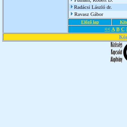
Putnam; Robert D.
Radácsi László dr.
Ravasz Gábor
Előző lap
Kit
<<
A
B
C
Köz