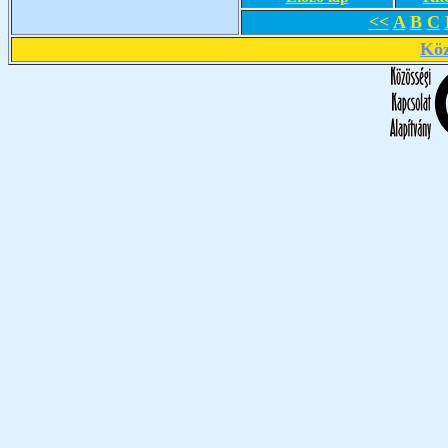
<<
A
B
C
Köz