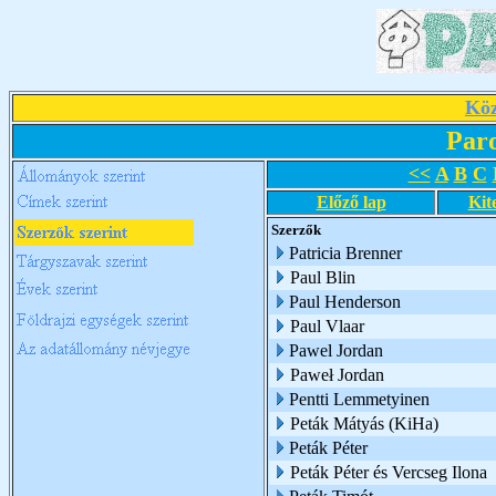
Köz
Par
<<
A
B
C
Előző lap
Kit
Szerzők
Patricia Brenner
Paul Blin
Paul Henderson
Paul Vlaar
Pawel Jordan
Paweł Jordan
Pentti Lemmetyinen
Peták Mátyás (KiHa)
Peták Péter
Peták Péter és Vercseg Ilona