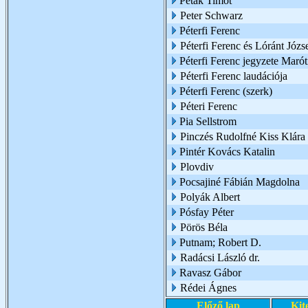
Peták Timót
Peter Schwarz
Péterfi Ferenc
Péterfi Ferenc és Lóránt Józs
Péterfi Ferenc jegyzete Marót
Péterfi Ferenc laudációja
Péterfi Ferenc (szerk)
Péteri Ferenc
Pia Sellstrom
Pinczés Rudolfné Kiss Klára
Pintér Kovács Katalin
Plovdiv
Pocsajiné Fábián Magdolna
Polyák Albert
Pósfay Péter
Pörös Béla
Putnam; Robert D.
Radácsi László dr.
Ravasz Gábor
Rédei Ágnes
Előző lap
Kit