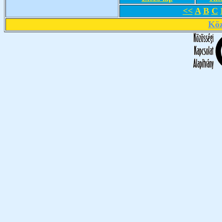
<<
A
B
C
Köz