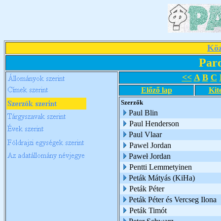
Köz
Par
<<
A
B
C
Előző lap
Kit
Szerzők
Paul Blin
Paul Henderson
Paul Vlaar
Pawel Jordan
Paweł Jordan
Pentti Lemmetyinen
Peták Mátyás (KiHa)
Peták Péter
Peták Péter és Vercseg Ilona
Peták Timót