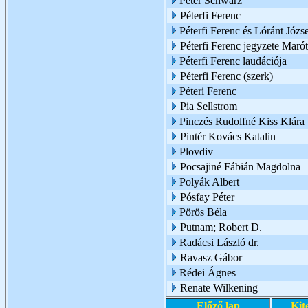
Peter Schwarz
Péterfi Ferenc
Péterfi Ferenc és Lóránt Józs
Péterfi Ferenc jegyzete Marót
Péterfi Ferenc laudációja
Péterfi Ferenc (szerk)
Péteri Ferenc
Pia Sellstrom
Pinczés Rudolfné Kiss Klára
Pintér Kovács Katalin
Plovdiv
Pocsajiné Fábián Magdolna
Polyák Albert
Pósfay Péter
Pörös Béla
Putnam; Robert D.
Radácsi László dr.
Ravasz Gábor
Rédei Ágnes
Renate Wilkening
Előző lap
Kit