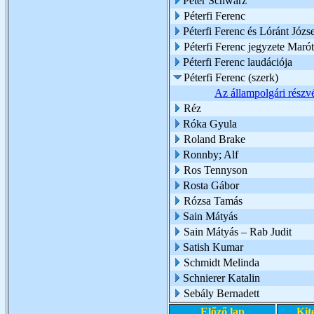
Peter Schwarz
Péterfi Ferenc
Péterfi Ferenc és Lóránt Józs
Péterfi Ferenc jegyzete Marót
Péterfi Ferenc laudációja
Péterfi Ferenc (szerk)
Az állampolgári részv
Réz
Róka Gyula
Roland Brake
Ronnby; Alf
Ros Tennyson
Rosta Gábor
Rózsa Tamás
Sain Mátyás
Sain Mátyás – Rab Judit
Satish Kumar
Schmidt Melinda
Schnierer Katalin
Sebály Bernadett
Előző lap
Kit