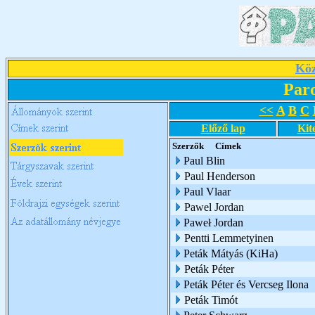
Köz
Par
<<
A
B
C
Előző lap
Kit
Szerzők
Címek
Paul Blin
Paul Henderson
Paul Vlaar
Pawel Jordan
Paweł Jordan
Pentti Lemmetyinen
Peták Mátyás (KiHa)
Peták Péter
Peták Péter és Vercseg Ilona
Peták Timót