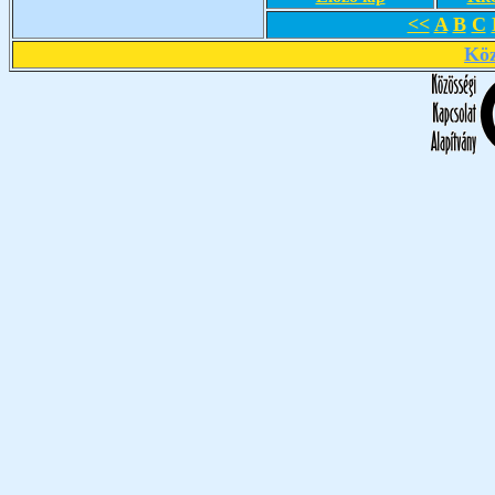
<<
A
B
C
Köz