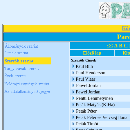
Köz
Par
<<
A
B
C
Előző lap
Kit
Szerzők
Címek
Paul Blin
Paul Henderson
Paul Vlaar
Pawel Jordan
Paweł Jordan
Pentti Lemmetyinen
Peták Mátyás (KiHa)
Peták Péter
Peták Péter és Vercseg Ilona
Peták Timót