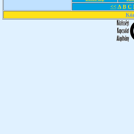
<<
A
B
C
Köz