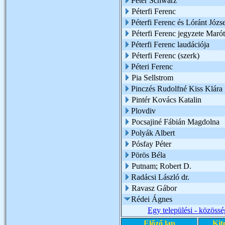
Peter Schwarz
Péterfi Ferenc
Péterfi Ferenc és Lóránt Józs
Péterfi Ferenc jegyzete Marót
Péterfi Ferenc laudációja
Péterfi Ferenc (szerk)
Péteri Ferenc
Pia Sellstrom
Pinczés Rudolfné Kiss Klára
Pintér Kovács Katalin
Plovdiv
Pocsajiné Fábián Magdolna
Polyák Albert
Pósfay Péter
Pörös Béla
Putnam; Robert D.
Radácsi László dr.
Ravasz Gábor
Rédei Ágnes
Egy települési - közöss
Előző lap
Kit