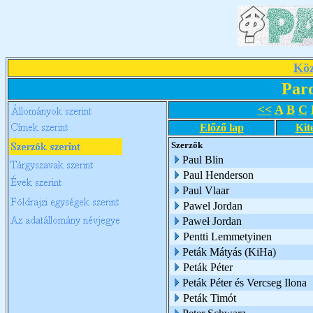
Köz
Par
<<
A
B
C
Előző lap
Kit
Szerzők
Paul Blin
Paul Henderson
Paul Vlaar
Pawel Jordan
Paweł Jordan
Pentti Lemmetyinen
Peták Mátyás (KiHa)
Peták Péter
Peták Péter és Vercseg Ilona
Peták Timót