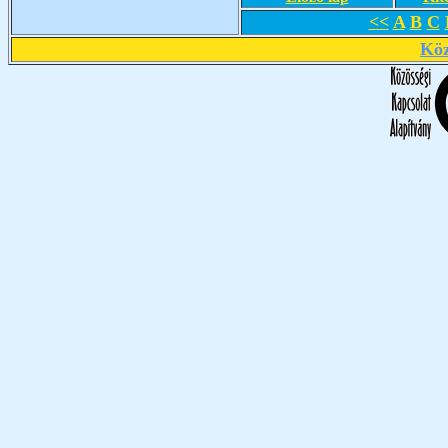
<<
A
B
C
Köz