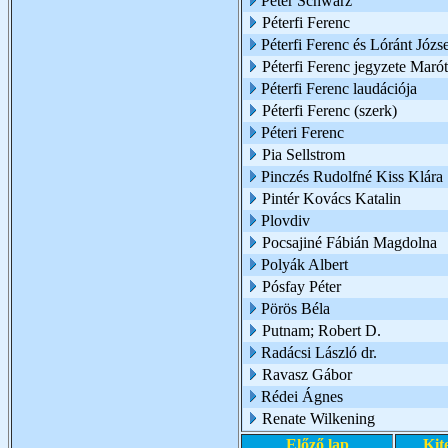
Peter Schwarz
Péterfi Ferenc
Péterfi Ferenc és Lóránt Józs
Péterfi Ferenc jegyzete Marót
Péterfi Ferenc laudációja
Péterfi Ferenc (szerk)
Péteri Ferenc
Pia Sellstrom
Pinczés Rudolfné Kiss Klára
Pintér Kovács Katalin
Plovdiv
Pocsajiné Fábián Magdolna
Polyák Albert
Pósfay Péter
Pörös Béla
Putnam; Robert D.
Radácsi László dr.
Ravasz Gábor
Rédei Ágnes
Renate Wilkening
Előző lap
Kit