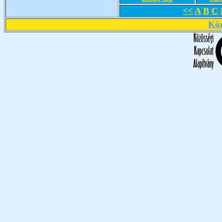
<<
A
B
C
Köz