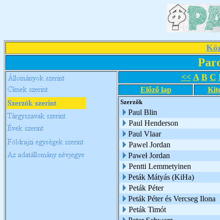
Köz
Par
<<
A
B
C
Előző lap
Kit
Szerzők
Paul Blin
Paul Henderson
Paul Vlaar
Pawel Jordan
Paweł Jordan
Pentti Lemmetyinen
Peták Mátyás (KiHa)
Peták Péter
Peták Péter és Vercseg Ilona
Peták Timót