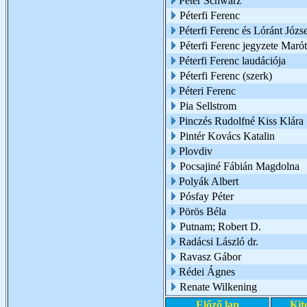
Peter Schwarz
Péterfi Ferenc
Péterfi Ferenc és Lóránt Józs
Péterfi Ferenc jegyzete Marót
Péterfi Ferenc laudációja
Péterfi Ferenc (szerk)
Péteri Ferenc
Pia Sellstrom
Pinczés Rudolfné Kiss Klára
Pintér Kovács Katalin
Plovdiv
Pocsajiné Fábián Magdolna
Polyák Albert
Pósfay Péter
Pörös Béla
Putnam; Robert D.
Radácsi László dr.
Ravasz Gábor
Rédei Ágnes
Renate Wilkening
Előző lap
Kit