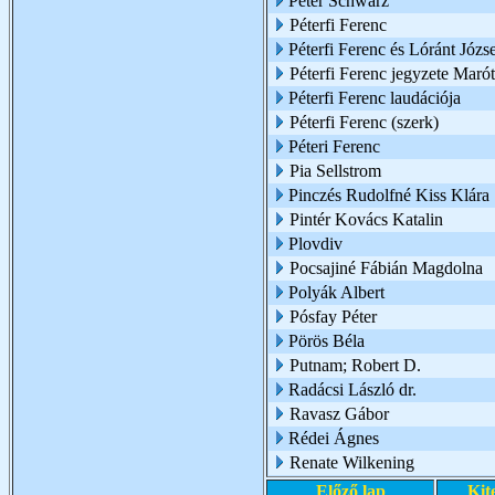
Peter Schwarz
Péterfi Ferenc
Péterfi Ferenc és Lóránt Józs
Péterfi Ferenc jegyzete Marót
Péterfi Ferenc laudációja
Péterfi Ferenc (szerk)
Péteri Ferenc
Pia Sellstrom
Pinczés Rudolfné Kiss Klára
Pintér Kovács Katalin
Plovdiv
Pocsajiné Fábián Magdolna
Polyák Albert
Pósfay Péter
Pörös Béla
Putnam; Robert D.
Radácsi László dr.
Ravasz Gábor
Rédei Ágnes
Renate Wilkening
Előző lap
Kit