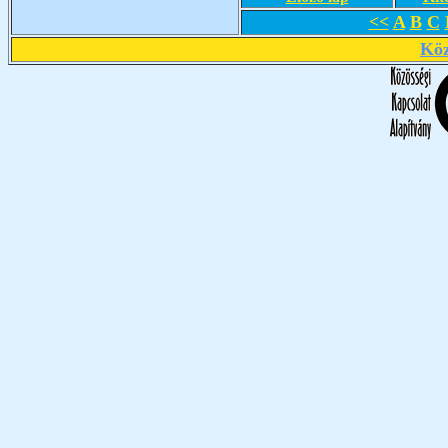
<<
A
B
C
Köz