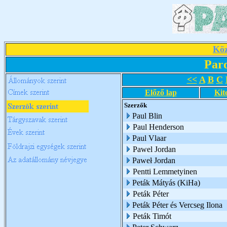
Köz
Par
<<
A
B
C
Előző lap
Kit
Szerzők
Paul Blin
Paul Henderson
Paul Vlaar
Pawel Jordan
Paweł Jordan
Pentti Lemmetyinen
Peták Mátyás (KiHa)
Peták Péter
Peták Péter és Vercseg Ilona
Peták Timót