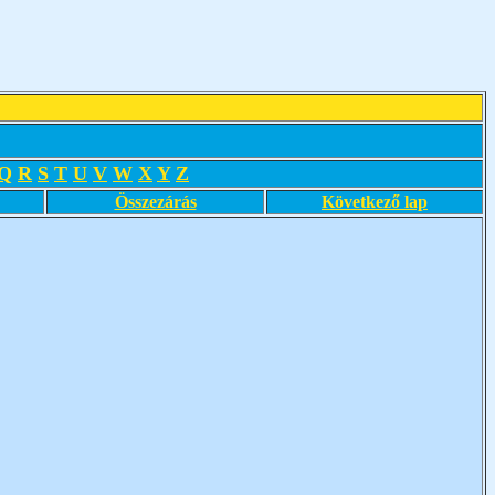
Q
R
S
T
U
V
W
X
Y
Z
Összezárás
Következő lap