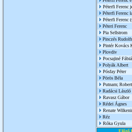
Péterfi Ferenc 
Péterfi Ferenc 
Péterfi Ferenc l
Péterfi Ferenc (
Péteri Ferenc
Pia Sellstrom
Pinczés Rudolf
Pintér Kovács 
Plovdiv
Pocsajiné Fábi
Polyák Albert
Pósfay Péter
Pörös Béla
Putnam; Robert
Radácsi László 
Ravasz Gábor
Rédei Ágnes
Renate Wilkeni
Réz
Róka Gyula
Előző 