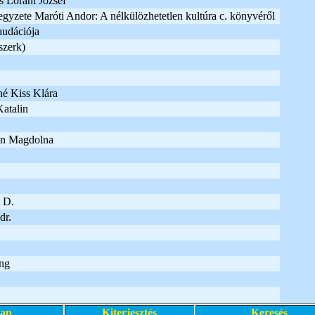
és Lóránt József
jegyzete Maróti Andor: A nélkülözhetetlen kultúra c. könyvéről
audációja
szerk)
né Kiss Klára
Katalin
án Magdolna
 D.
dr.
ng
lap
Kiterjesztés
Keresés