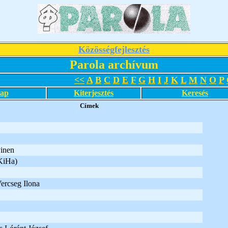
Közösségfejlesztés
Parola archívum
<<
A
B
C
D
E
F
G
H
I
J
K
L
M
N
O
P
lap
Kiterjesztés
Keresés
Címek
inen
KiHa)
Vercseg Ilona