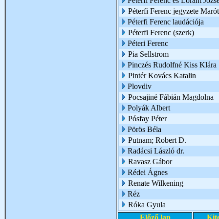
Péterfi Ferenc és Lóránt Józs
Péterfi Ferenc jegyzete Marót
Péterfi Ferenc laudációja
Péterfi Ferenc (szerk)
Péteri Ferenc
Pia Sellstrom
Pinczés Rudolfné Kiss Klára
Pintér Kovács Katalin
Plovdiv
Pocsajiné Fábián Magdolna
Polyák Albert
Pósfay Péter
Pörös Béla
Putnam; Robert D.
Radácsi László dr.
Ravasz Gábor
Rédei Ágnes
Renate Wilkening
Réz
Róka Gyula
Előző lap
Kit