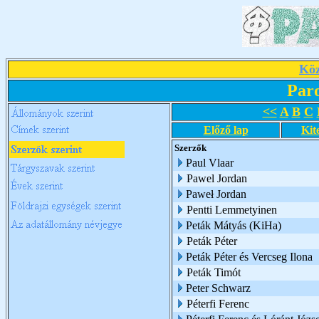
Köz
Par
<<
A
B
C
Előző lap
Kit
Szerzők
Paul Vlaar
Pawel Jordan
Paweł Jordan
Pentti Lemmetyinen
Peták Mátyás (KiHa)
Peták Péter
Peták Péter és Vercseg Ilona
Peták Timót
Peter Schwarz
Péterfi Ferenc