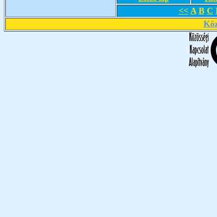
<<
A
B
C
Köz