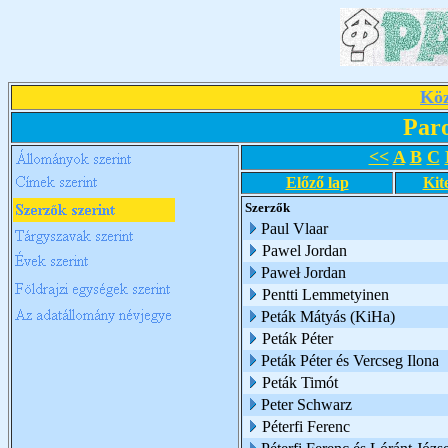
Köz
Par
<<
A
B
C
Előző lap
Kit
Szerzők
Paul Vlaar
Pawel Jordan
Paweł Jordan
Pentti Lemmetyinen
Peták Mátyás (KiHa)
Peták Péter
Peták Péter és Vercseg Ilona
Peták Timót
Peter Schwarz
Péterfi Ferenc