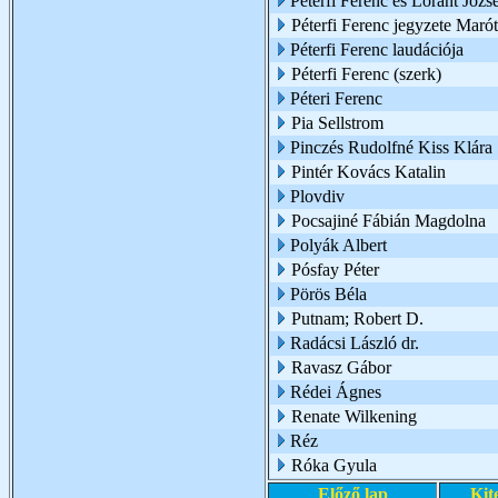
Péterfi Ferenc és Lóránt Józs
Péterfi Ferenc jegyzete Marót
Péterfi Ferenc laudációja
Péterfi Ferenc (szerk)
Péteri Ferenc
Pia Sellstrom
Pinczés Rudolfné Kiss Klára
Pintér Kovács Katalin
Plovdiv
Pocsajiné Fábián Magdolna
Polyák Albert
Pósfay Péter
Pörös Béla
Putnam; Robert D.
Radácsi László dr.
Ravasz Gábor
Rédei Ágnes
Renate Wilkening
Réz
Róka Gyula
Előző lap
Kit