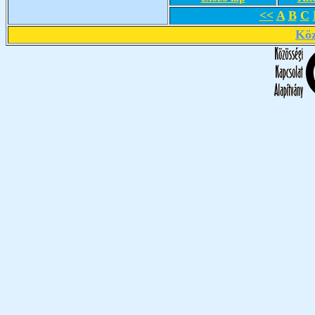
<<
A
B
C
Köz