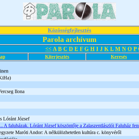
Közösségfejlesztés
Parola archívum
<<
A
B
C
D
E
F
G
H
I
J
K
L
M
N
O
P
lap
Kiterjesztés
Keresés
inen
KiHa)
Vercseg Ilona
és Lóránt József
.. A faluházak. Lóránt József köszöntője a Zalaszentlászlói Faluház fe
jegyzete Maróti Andor: A nélkülözhetetlen kultúra c. könyvéről