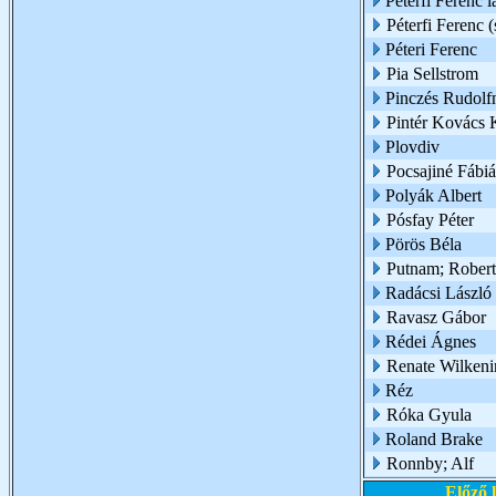
Péterfi Ferenc l
Péterfi Ferenc (
Péteri Ferenc
Pia Sellstrom
Pinczés Rudolf
Pintér Kovács 
Plovdiv
Pocsajiné Fábi
Polyák Albert
Pósfay Péter
Pörös Béla
Putnam; Robert
Radácsi László 
Ravasz Gábor
Rédei Ágnes
Renate Wilkeni
Réz
Róka Gyula
Roland Brake
Ronnby; Alf
Előző 