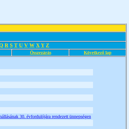
Q
R
S
T
U
V
W
X
Y
Z
Összezárás
Következő lap
nnállásának 30. évfordulójára rendezett ünnepségen