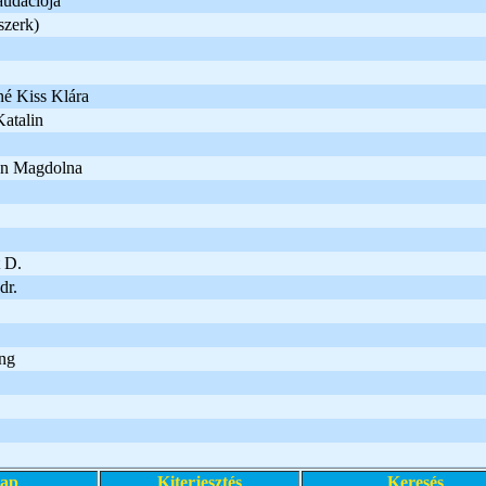
audációja
szerk)
né Kiss Klára
Katalin
án Magdolna
 D.
dr.
ng
lap
Kiterjesztés
Keresés