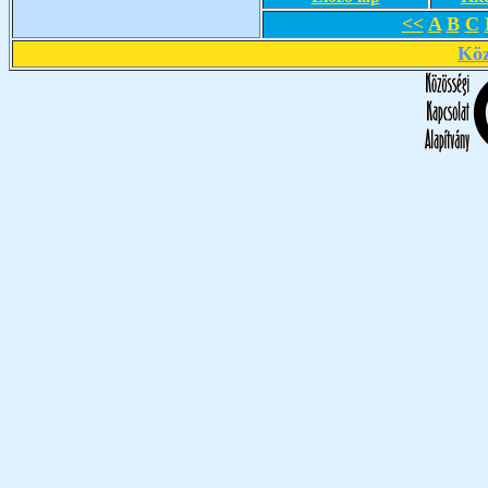
<<
A
B
C
Köz