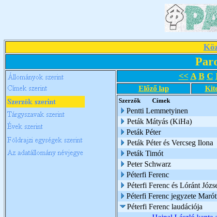
Köz
Par
<<
A
B
C
Előző lap
Kit
Szerzők
Címek
Pentti Lemmetyinen
Peták Mátyás (KiHa)
Peták Péter
Peták Péter és Vercseg Ilona
Peták Timót
Peter Schwarz
Péterfi Ferenc
Péterfi Ferenc és Lóránt Józs
Péterfi Ferenc jegyzete Marót
Péterfi Ferenc laudációja