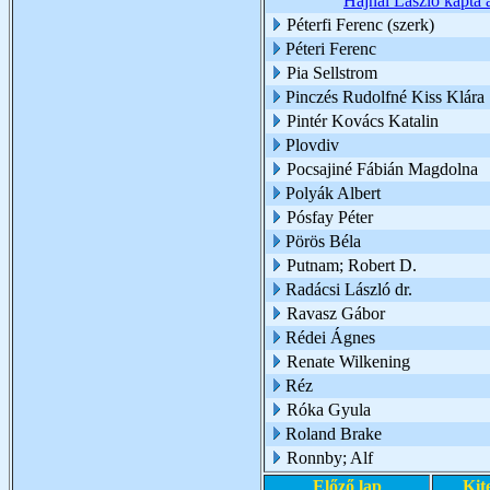
Hajnal László kapta 
Péterfi Ferenc (szerk)
Péteri Ferenc
Pia Sellstrom
Pinczés Rudolfné Kiss Klára
Pintér Kovács Katalin
Plovdiv
Pocsajiné Fábián Magdolna
Polyák Albert
Pósfay Péter
Pörös Béla
Putnam; Robert D.
Radácsi László dr.
Ravasz Gábor
Rédei Ágnes
Renate Wilkening
Réz
Róka Gyula
Roland Brake
Ronnby; Alf
Előző lap
Kit