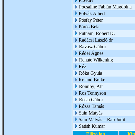
Plovdiv
Pocsajiné Fábián Magdolna
Polyák Albert
Pósfay Péter
Pörös Béla
Putnam; Robert D.
Radácsi László dr.
Ravasz Gábor
Rédei Ágnes
Renate Wilkening
Réz
Róka Gyula
Roland Brake
Ronnby; Alf
Ros Tennyson
Rosta Gábor
Rózsa Tamás
Sain Mátyás
Sain Mátyás – Rab Judit
Satish Kumar
Előző lap
Kit