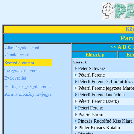
Köz
Par
<<
A
B
C
Előző lap
Kit
Szerzők
Peter Schwarz
Péterfi Ferenc
Péterfi Ferenc és Lóránt Józs
Péterfi Ferenc jegyzete Marót
Péterfi Ferenc laudációja
Péterfi Ferenc (szerk)
Péteri Ferenc
Pia Sellstrom
Pinczés Rudolfné Kiss Klára
Pintér Kovács Katalin