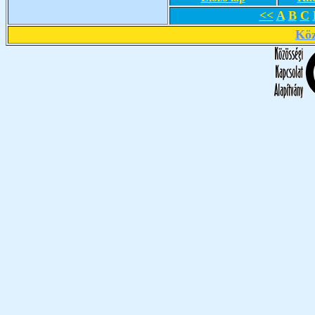
<<
A
B
C
Köz