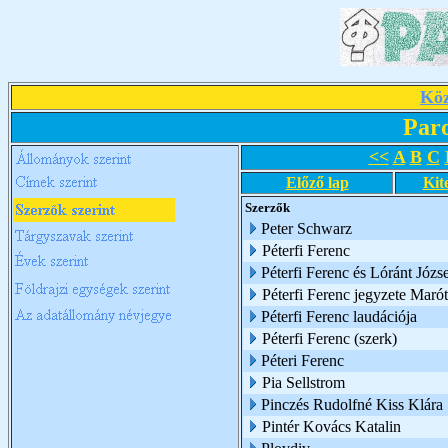
Köz
Par
<<
A
B
C
Előző lap
Kit
Szerzők
Peter Schwarz
Péterfi Ferenc
Péterfi Ferenc és Lóránt Józs
Péterfi Ferenc jegyzete Marót
Péterfi Ferenc laudációja
Péterfi Ferenc (szerk)
Péteri Ferenc
Pia Sellstrom
Pinczés Rudolfné Kiss Klára
Pintér Kovács Katalin