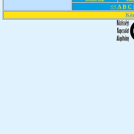
<<
A
B
C
Köz