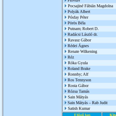
Plovdiv
Pocsajiné Fábián Magdolna
Polyák Albert
Pósfay Péter
Pörös Béla
Putnam; Robert D.
Radácsi László dr.
Ravasz Gábor
Rédei Ágnes
Renate Wilkening
Réz
Róka Gyula
Roland Brake
Ronnby; Alf
Ros Tennyson
Rosta Gábor
Rózsa Tamás
Sain Mátyás
Sain Mátyás – Rab Judit
Satish Kumar
Előző lap
Kit