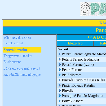
Köz
Par
<<
A
B
C
Előző lap
Kit
Szerzők
Péterfi Ferenc jegyzete Marót
Péterfi Ferenc laudációja
Péterfi Ferenc (szerk)
Péteri Ferenc
Pia Sellstrom
Pinczés Rudolfné Kiss Klára
Pintér Kovács Katalin
Plovdiv
Pocsajiné Fábián Magdolna
Polyák Albert