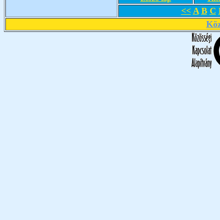
<<
A
B
C
Köz