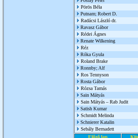
Pósfay Péter
Pörös Béla
Putnam; Robert D.
Radácsi László dr.
Ravasz Gábor
Rédei Ágnes
Renate Wilkening
Réz
Róka Gyula
Roland Brake
Ronnby; Alf
Ros Tennyson
Rosta Gábor
Rózsa Tamás
Sain Mátyás
Sain Mátyás – Rab Judit
Satish Kumar
Schmidt Melinda
Schnierer Katalin
Sebály Bernadett
Előző lap
Kit