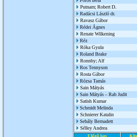
Pörös Béla
Putnam; Robert D.
Radácsi László dr.
Ravasz Gábor
Rédei Ágnes
Renate Wilkening
Réz
Róka Gyula
Roland Brake
Ronnby; Alf
Ros Tennyson
Rosta Gábor
Rózsa Tamás
Sain Mátyás
Sain Mátyás – Rab Judit
Satish Kumar
Schmidt Melinda
Schnierer Katalin
Sebály Bernadett
Sélley Andrea
Előző lap
Kit