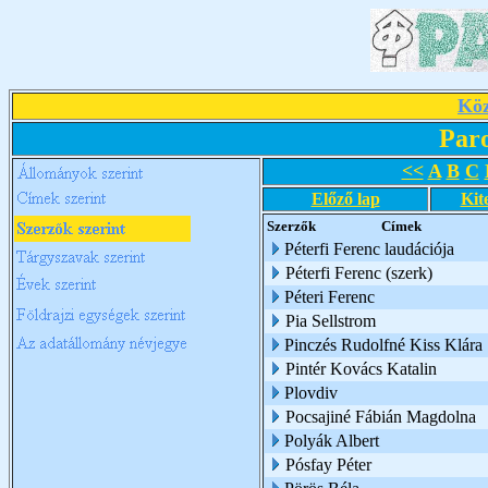
Köz
Par
<<
A
B
C
Előző lap
Kit
Szerzők
Címek
Péterfi Ferenc laudációja
Péterfi Ferenc (szerk)
Péteri Ferenc
Pia Sellstrom
Pinczés Rudolfné Kiss Klára
Pintér Kovács Katalin
Plovdiv
Pocsajiné Fábián Magdolna
Polyák Albert
Pósfay Péter