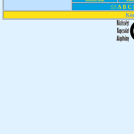
<<
A
B
C
Köz