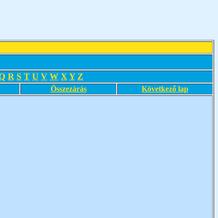
Q
R
S
T
U
V
W
X
Y
Z
Összezárás
Következő lap