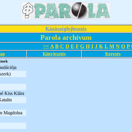
Közösségfejlesztés
Parola archívum
<<
A
B
C
D
E
F
G
H
I
J
K
L
M
N
O
P
lap
Kiterjesztés
Keresés
ímek
audációja
szerk)
né Kiss Klára
Katalin
án Magdolna