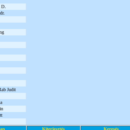
 D.
dr.
ng
Rab Judit
da
in
tt
lap
Kiterjesztés
Keresés