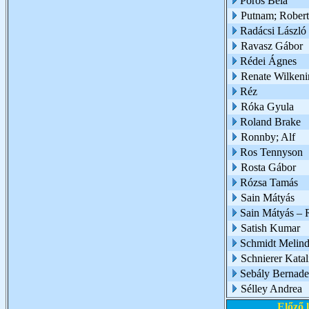
Pörös Béla
Putnam; Robert
Radácsi László 
Ravasz Gábor
Rédei Ágnes
Renate Wilkeni
Réz
Róka Gyula
Roland Brake
Ronnby; Alf
Ros Tennyson
Rosta Gábor
Rózsa Tamás
Sain Mátyás
Sain Mátyás – 
Satish Kumar
Schmidt Melin
Schnierer Katal
Sebály Bernade
Sélley Andrea
Előző 