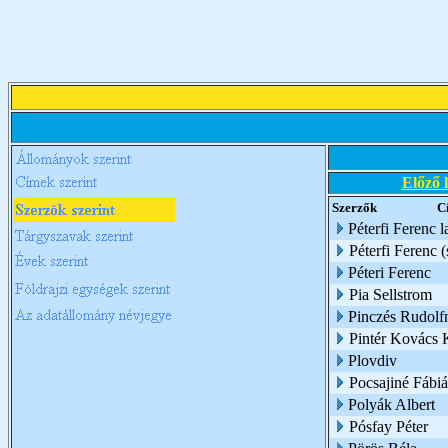
Előző 
Szerzők
C
Péterfi Ferenc l
Péterfi Ferenc (
Péteri Ferenc
Pia Sellstrom
Pinczés Rudolf
Pintér Kovács 
Plovdiv
Pocsajiné Fábi
Polyák Albert
Pósfay Péter