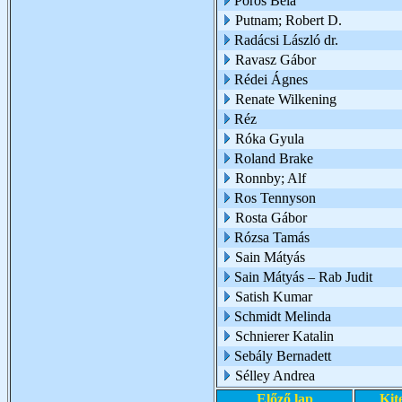
Pörös Béla
Putnam; Robert D.
Radácsi László dr.
Ravasz Gábor
Rédei Ágnes
Renate Wilkening
Réz
Róka Gyula
Roland Brake
Ronnby; Alf
Ros Tennyson
Rosta Gábor
Rózsa Tamás
Sain Mátyás
Sain Mátyás – Rab Judit
Satish Kumar
Schmidt Melinda
Schnierer Katalin
Sebály Bernadett
Sélley Andrea
Előző lap
Kit