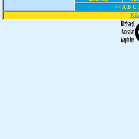
<<
A
B
C
Köz