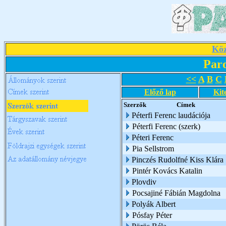
Köz
Par
<<
A
B
C
Előző lap
Kit
Szerzők
Címek
Péterfi Ferenc laudációja
Péterfi Ferenc (szerk)
Péteri Ferenc
Pia Sellstrom
Pinczés Rudolfné Kiss Klára
Pintér Kovács Katalin
Plovdiv
Pocsajiné Fábián Magdolna
Polyák Albert
Pósfay Péter