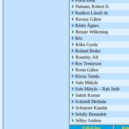
Pörös Béla
Putnam; Robert D.
Radácsi László dr.
Ravasz Gábor
Rédei Ágnes
Renate Wilkening
Réz
Róka Gyula
Roland Brake
Ronnby; Alf
Ros Tennyson
Rosta Gábor
Rózsa Tamás
Sain Mátyás
Sain Mátyás – Rab Judit
Satish Kumar
Schmidt Melinda
Schnierer Katalin
Sebály Bernadett
Sélley Andrea
Előző lap
Kit