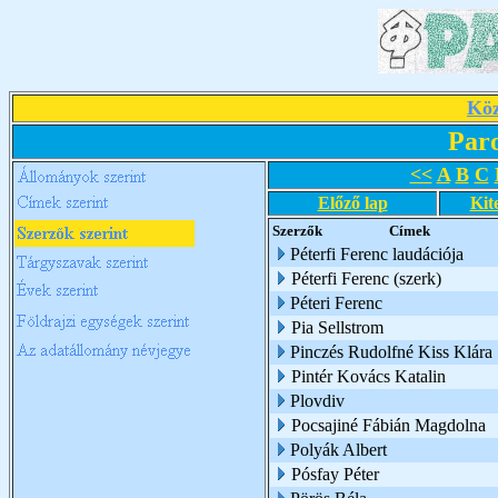
Köz
Par
<<
A
B
C
Előző lap
Kit
Szerzők
Címek
Péterfi Ferenc laudációja
Péterfi Ferenc (szerk)
Péteri Ferenc
Pia Sellstrom
Pinczés Rudolfné Kiss Klára
Pintér Kovács Katalin
Plovdiv
Pocsajiné Fábián Magdolna
Polyák Albert
Pósfay Péter