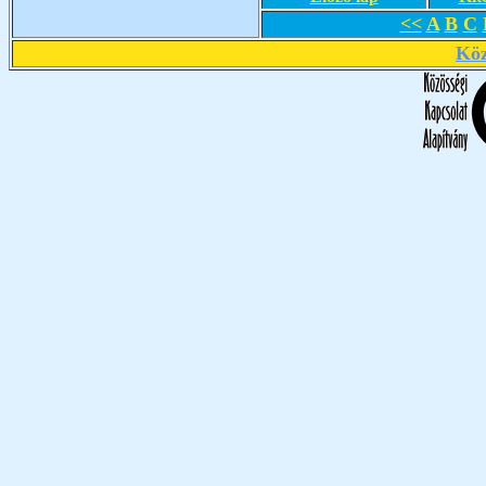
<<
A
B
C
Köz