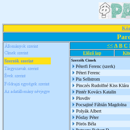
Köz
Par
<<
A
B
C
Előző lap
Kit
Szerzők
Címek
Péterfi Ferenc (szerk)
Péteri Ferenc
Pia Sellstrom
Pinczés Rudolfné Kiss Klára
Pintér Kovács Katalin
Plovdiv
Pocsajiné Fábián Magdolna
Polyák Albert
Pósfay Péter
Pörös Béla