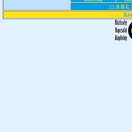
<<
A
B
C
Köz