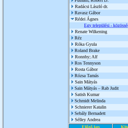
Putnam; Robert D.
Radácsi László dr.
Ravasz Gábor
Rédei Ágnes
Egy települési - közöss
Renate Wilkening
Réz
Róka Gyula
Roland Brake
Ronnby; Alf
Ros Tennyson
Rosta Gábor
Rózsa Tamás
Sain Mátyás
Sain Mátyás – Rab Judit
Satish Kumar
Schmidt Melinda
Schnierer Katalin
Sebály Bernadett
Sélley Andrea
Előző lap
Kit